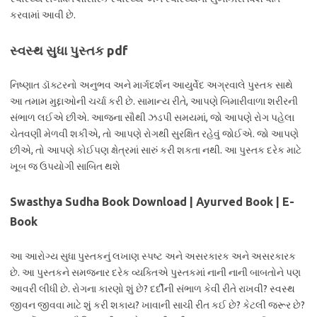
કરવામાં આવી છે.
સ્વસ્થ સુધા પુસ્તક pdf
નિષ્ણાત ડૉક્ટરનો અનુભવ અને માર્ગદર્શન આયુર્વેદ અગ્રવાલે પુસ્તક સાથે
આ તમામ મુદ્દાઓની ચર્ચા કરી છે. સામાન્ય રીતે, આપણે બિમારીવાળા શરીરની
સંભાળ લઈએ છીએ. આજના સૌથી ઝડપી સમયમાં, જો આપણે રોગ પહેલા
ચેતવણી મેળવી શકીએ, તો આપણે રોગથી સુરક્ષિત રહેવું જોઈએ. જો આપણે
છીએ, તો આપણે કોઈપણ ક્ષેત્રમાં સારું કરી શકતા નથી. આ પુસ્તક દરેક માટે
ખૂબ જ ઉપયોગી સાબિત થશે
Swasthya Sudha Book Download | Ayurved Book | E-
Book
આ આરોગ્ય સુધા પુસ્તકનું લખાણ સ્પષ્ટ અને અસરકારક અને અસરકારક
છે. આ પુસ્તકને સમજનાર દરેક વ્યક્તિએ પુસ્તકમાં નાની નાની બાબતોને પણ
આવરી લીધી છે. રોગના કારણો શું છે? દર્દીની સંભાળ કેવી રીતે રાખવી? સ્વસ્થ
જીવન જીવવા માટે શું કરી શકાય? ખાવાની સાચી રીત કઈ છે? કેટલી જરૂર છે?