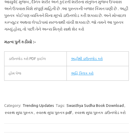
આયુર્વેદ મુજબ , દૈનિક શરીર અને કુદરતી શરીરના સંતુલન મુજબ ઉપવાસ
અને ઉપવાસ વિશે સંપૂર્ણ માહિતી છે .આ પુસ્તકની બજાર કિંમત ઘણી છે . અહીં
પુસ્તક કોઈપણ વ્યક્તિને વિના મૂલ્યે ડાઉનલોડ કરી શકાય છે. અને મોબાઇલ
કમ્પ્યુટર અથવા લેપટોપમાં સરળતાથી વાંચી શકાય છે. જો તમને આ પુસ્તક
ગમ્યું હોય, તો પછી તેને અન્ય મિત્રો સાથે શેર કરો
મહ્ત્વ પુર્ન કડીયો :-
ડાઉનલોડ કરો PDF ફાઈલ
અહીથી ડાઉનલોડ કરો
હોમ પેજ
અહિં ક્લિક કરો
Category:
Trending Updates
Tags:
Swasthya Sudha Book Download
,
સ્વસ્થ સુધા પુસ્તક
,
સ્વસ્થ સુધા પુસ્તક pdf
,
સ્વસ્થ સુધા પુસ્તક ડાઉનલોડ કરો