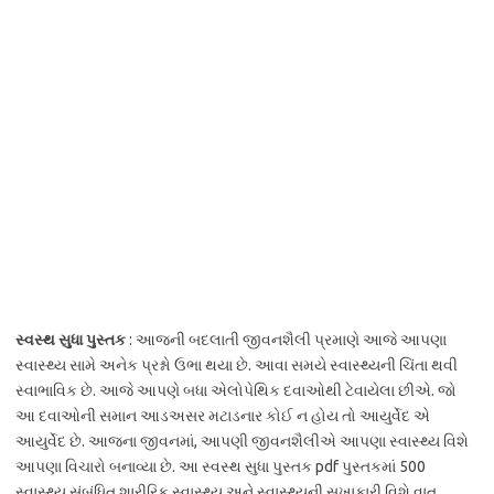
સ્વસ્થ સુધા પુસ્તક
: આજની બદલાતી જીવનશૈલી પ્રમાણે આજે આપણા
સ્વાસ્થ્ય સામે અનેક પ્રશ્નો ઉભા થયા છે. આવા સમયે સ્વાસ્થ્યની ચિંતા થવી
સ્વાભાવિક છે. આજે આપણે બધા એલોપેથિક દવાઓથી ટેવાયેલા છીએ. જો
આ દવાઓની સમાન આડઅસર મટાડનાર કોઈ ન હોય તો આયુર્વેદ એ
આયુર્વેદ છે. આજના જીવનમાં, આપણી જીવનશૈલીએ આપણા સ્વાસ્થ્ય વિશે
આપણા વિચારો બનાવ્યા છે. આ સ્વસ્થ સુધા પુસ્તક pdf પુસ્તકમાં 500
સ્વાસ્થ્ય સંબંધિત શારીરિક સ્વાસ્થ્ય અને સ્વાસ્થ્યની સુખાકારી વિશે વાત