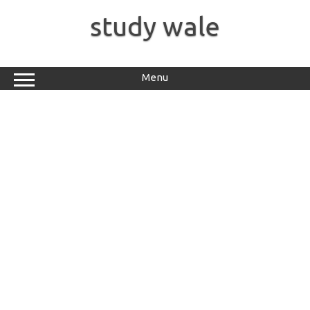
Skip
to
study wale
content
Menu