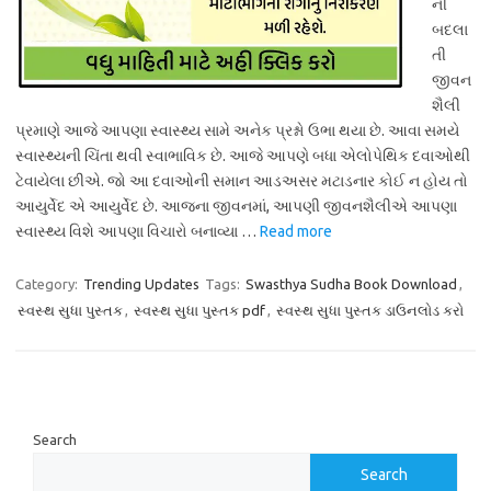
ની
બદલા
તી
જીવન
શૈલી
પ્રમાણે આજે આપણા સ્વાસ્થ્ય સામે અનેક પ્રશ્નો ઉભા થયા છે. આવા સમયે
સ્વાસ્થ્યની ચિંતા થવી સ્વાભાવિક છે. આજે આપણે બધા એલોપેથિક દવાઓથી
ટેવાયેલા છીએ. જો આ દવાઓની સમાન આડઅસર મટાડનાર કોઈ ન હોય તો
આયુર્વેદ એ આયુર્વેદ છે. આજના જીવનમાં, આપણી જીવનશૈલીએ આપણા
સ્વાસ્થ્ય વિશે આપણા વિચારો બનાવ્યા …
Read more
Category:
Trending Updates
Tags:
Swasthya Sudha Book Download
,
સ્વસ્થ સુધા પુસ્તક
,
સ્વસ્થ સુધા પુસ્તક pdf
,
સ્વસ્થ સુધા પુસ્તક ડાઉનલોડ કરો
Search
Search