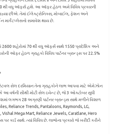
ેના ગ્રાહકોને ટાયર I, ટાયર II અને ટાયર 3 શહેરોમાં વિવિધ
ી વધુ ઑફર્સ હશે. આ ઑફર હેઠળ અમે વિવિધ પ્રકારની
યા છીએ. તેમાં ઈલેક્ટ્રોનિક્સ, મોબાઈલ, ફેશન અને
માર્કેટપ્લેસનો સમાવેશ થાય છે.
ં 2600 શહેરોમાં 70 થી વધુ ઑફર્સ સાથે 1550 પ્રાદેશિક અને
ોની ઓફર હેઠળ ગ્રાહકો વિવિધ પાર્ટનર બ્રાન્ડ્સ પર 22.5%
ે
્ટિવલ સેલ દરમિયાન તેના ગ્રાહકોને લાભ આપવા માટે એમેઝોન
ે આ વર્ષની સૌથી મોટી સેલ ઇવેન્ટ છે, જે 3 ઓક્ટોબર સુધી
િદેશમાં લગભગ 28 અગ્રણી પાર્ટનર બ્રાન્ડ્સ સાથે મળીને વિશાળ
iles, Reliance Trends, Pantaloons, Raymonds, LG,
 Vishal Mega Mart, Reliance Jewels, Caratlane, Hero
 કાર્ડ સાથે. ત્યાં વિવિધ છે. લાભોના પ્રકારો જે ખરીદી કરીને