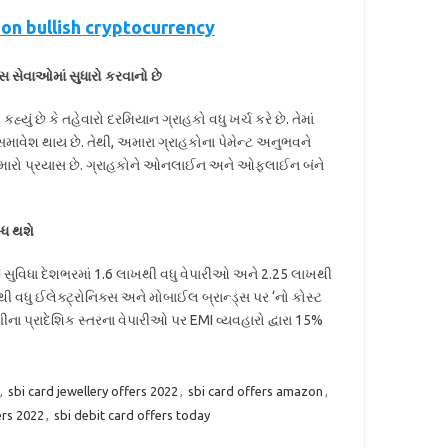
 on bullish cryptocurrency
 સેવાઓમાં સુધારો કરવાનો છે
 છે કે તહેવારો દરમિયાન ગ્રાહકો વધુ ખર્ચ કરે છે. તેમાં
વેશ થાય છે. તેથી, અમારા ગ્રાહકોના પેમેન્ટ અનુભવને
ારો પ્રયાસ છે. ગ્રાહકોને ઓનલાઈન અને ઓફલાઈન બંને
્ધ થશે
MI સુવિધા દેશભરમાં 1.6 લાખથી વધુ વેપારીઓ અને 2.25 લાખથી
5 થી વધુ ઈલેક્ટ્રોનિક્સ અને મોબાઈલ બ્રાન્ડ્સ પર ‘નો કોસ્ટ
પ્રાદેશિક સ્તરના વેપારીઓ પર EMI વ્યવહારો દ્વારા 15%
,
sbi card jewellery offers 2022
,
sbi card offers amazon
,
ers 2022
,
sbi debit card offers today