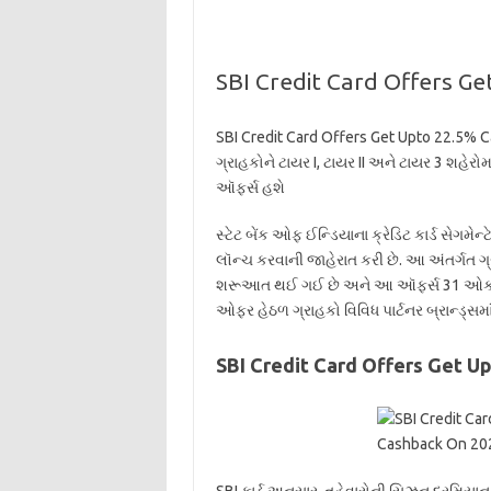
SBI Credit Card Offers G
SBI Credit Card Offers Get Upto 22.5% Ca
ગ્રાહકોને ટાયર I, ટાયર II અને ટાયર 3 શહ
ઑફર્સ હશે
સ્ટેટ બેંક ઓફ ઈન્ડિયાના ક્રેડિટ કાર્ડ સેગમ
લૉન્ચ કરવાની જાહેરાત કરી છે. આ અંતર્ગત 
શરૂઆત થઈ ગઈ છે અને આ ઑફર્સ 31 ઓક્ટોબર સુ
ઓફર હેઠળ ગ્રાહકો વિવિધ પાર્ટનર બ્રાન્ડ્સમાં
SBI Credit Card Offers Get U