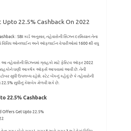
et Upto 22.5% Cashback On 2022
shback : SBI કાર્ડ અનુસાર, તહેવારોની સિઝન દરમિયાન તેના
ેરોમાં વિવિધ ઓનલાઈન અને ઑફલાઈન વેપારીઓમાં 1600 થી વધુ
ેન્ટે આ તહેવારોની સિઝનમાં ગ્રાહકો માટે ફેસ્ટિવ ઑફર 2022
ગ્રાહકોને ઘણી આકર્ષક ઑફર્સ આપવામાં આવી છે. તેની
ધી ઉપલબ્ધ રહેશે. સ્ટેટ બેંકનું કહેવું છે કે તહેવારોની
 22.5% સુધીનું કેશબેક મેળવી શકે છે.
pto 22.5% Cashback