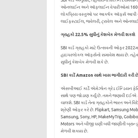
SBI કાર્ડ અનુસાર, તહેવારોની સિઝન દરમિયાન ત
ઓનલાઈન અને ઑફલાઈન વેપારીઓમાં 1600 થ
લોકપ્રિય વસ્તુઓ પર આકર્ષક ઑફર્સ આપી રહ્
લાઈફસ્ટાઈલ, જ્વેલરી, ટ્રાવેલ અને ઓનલાઈન 
ગ્રાહકો 22.5% સુધીનું કેશબેક મેળવી શકશે
SBI કાર્ડ ગ્રાહકો માટે ઉત્સવની ઓફર 2022મા
હાઇપરલોકલ ઑફર્સનો સમાવેશ થાય છે. તહેવાર
સુધીનું કેશબેક મેળવી શકે છે.
SBI કાર્ડે Amazon સાથે ખાસ ભાગીદારી કરી છ
એસબીઆઈ કાર્ડે એમેઝોન ગ્રેડ ઈન્ડિયન ફેસ
સાથે પણ જોડાણ કર્યું છે. તમને જણાવી દઈએ ક
ચાલશે. SBI કાર્ડ તેના ગ્રાહકોને ભારત અને વ
શ્રેણી ઓફર કરે છે. Flipkart, Samsung Mob
Samsung, Sony, HP, MakeMyTrip, Goibibo,
Motors અને બીજી ઘણી બધી જાણીતી બ્રાન્ડ્સ પર
મેળવી શકાય છે.