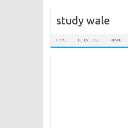
Skip
to
content
study wale
HOME
LETEST JOBS
RESULT