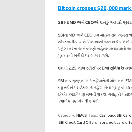
Bitcoin crosses $20, 000 mark
SBIના MD અને CEOએ કહ્યું- અમારો પ્રયાસ
SBIના MD અને CEO રામ મોહન રાવ અમરાએ કહ્યું
યોજનાકીય અને બિનઆયોજિત ખર્ચ બંનેનો સમા
પહેલા કરતા અનેકગણો બહેતર બનાવવાનો અમ
પ્રકારની ખરીદી પર લાભ મળશે.
દેશમાં 2.25 લાખ સ્ટોર્સ પર EMI સુવિધા ઉપલબ
SBI કાર્ડ ગ્રાહકો માટે તહેવારોની મોસમની E
વધુ સ્ટોર્સ પર ઉપલબ્ધ રહેશે. તેના ગ્રાહકો 2
ઈએમઆઈ’ પણ મેળવી શકશે. ગ્રાહકો પસંદગીના 
કેશબેક પણ મેળવી શકશે.
Category:
NEWS
Tags:
Cashback SBI Card
SBI Credit Card Offers
,
sbi credit card off