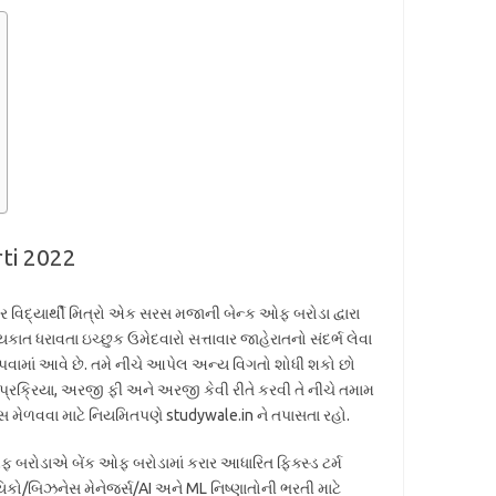
ti 2022
 વિદ્યાર્થી મિત્રો એક સરસ મજાની બેન્ક ઓફ બરોડા દ્વારા
કાત ધરાવતા ઇચ્છુક ઉમેદવારો સત્તાવાર જાહેરાતનો સંદર્ભ લેવા
ામાં આવે છે. તમે નીચે આપેલ અન્ય વિગતો શોધી શકો છો
ી પ્રક્રિયા, અરજી ફી અને અરજી કેવી રીતે કરવી તે નીચે તમામ
 મેળવવા માટે નિયમિતપણે studywale.in ને તપાસતા રહો.
ફ બરોડાએ બેંક ઓફ બરોડામાં કરાર આધારિત ફિક્સ્ડ ટર્મ
યિકો/બિઝનેસ મેનેજર્સ/AI અને ML નિષ્ણાતોની ભરતી માટે