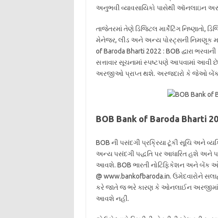
અનુભવી વ્યાવસાયિકો પાસેથી ઑનલાઇન અરજ
તાજેતરમાં તેણે ડિજિટલ માર્કેટિંગ નિષ્ણાતો
મેનેજર, લીડ અને અન્ય પોસ્ટ્સની નિમણૂક મ
of Baroda Bharti 2022 : BOB દ્વારા ભરવા
સત્તાવાર સૂચનામાં સ્પષ્ટપણે આપવામાં આવ
અરજીઓ પ્રાપ્ત થશે. અરજદારો કે જેઓ બેંકન
BOB Bank of Baroda Bharti 20
BOB ની પસંદગી પ્રક્રિયા ટૂંકી સૂચિ અને 
અન્ય પસંદગી પદ્ધતિ પર આધારિત હશે અને પ
આવશે. BOB ભારતી નોટિફિકેશન અને બેંક 
@ www.bankofbaroda.in. ઉમેદવારોને સલ
કરે જાતે જ ભરે કારણ કે ઓનલાઈન અરજીમાં 
આવશે નહીં.