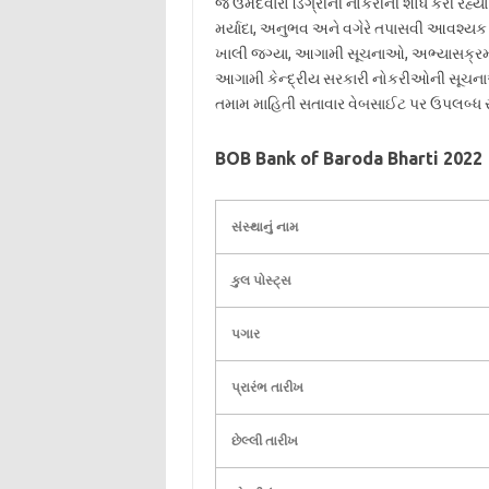
જે ઉમેદવારો ડિગ્રીની નોકરીની શોધ કરી રહ્ય
મર્યાદા, અનુભવ અને વગેરે તપાસવી આવશ્યક
ખાલી જગ્યા, આગામી સૂચનાઓ, અભ્યાસક્રમ, આન
આગામી કેન્દ્રીય સરકારી નોકરીઓની સૂચના
તમામ માહિતી સતાવાર વેબસાઈટ પર ઉપલબ્ધ ર
BOB Bank of Baroda Bharti 2022
સંસ્થાનું નામ
કુલ પોસ્ટ્સ
પગાર
પ્રારંભ તારીખ
છેલ્લી તારીખ