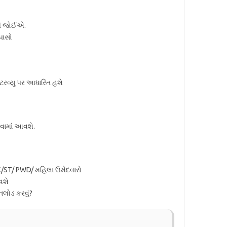
ોવી જોઈએ.
પાસો
્ટરવ્યુ પર આધારિત હશે
વામાં આવશે.
/ST/ PWD/ મહિલા ઉમેદવારો
વશે
નલોડ કરવું?