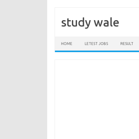
Skip
to
content
study wale
HOME
LETEST JOBS
RESULT