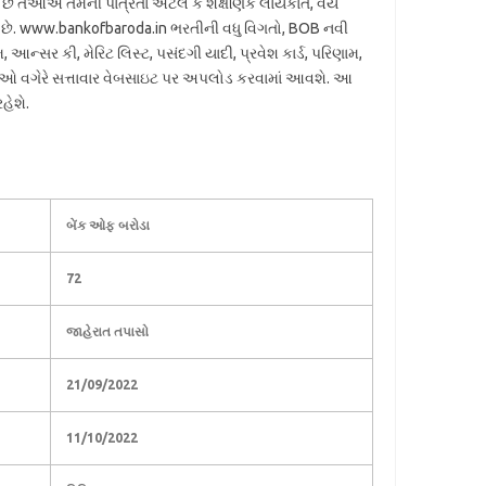
ા છે તેઓએ તેમની પાત્રતા એટલે કે શૈક્ષણિક લાયકાત, વય
 છે. www.bankofbaroda.in ભરતીની વધુ વિગતો, BOB નવી
્સર કી, મેરિટ લિસ્ટ, પસંદગી યાદી, પ્રવેશ કાર્ડ, પરિણામ,
ઓ વગેરે સત્તાવાર વેબસાઇટ પર અપલોડ કરવામાં આવશે. આ
હેશે.
બેંક ઓફ બરોડા
72
જાહેરાત તપાસો
21/09/2022
11/10/2022