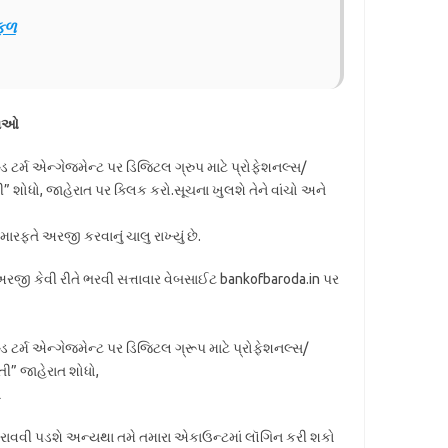
ફળ
જાઓ
્ડ ટર્મ એન્ગેજમેન્ટ પર ડિજિટલ ગ્રુપ માટે પ્રોફેશનલ્સ/
 શોધો, જાહેરાત પર ક્લિક કરો.સૂચના ખુલશે તેને વાંચો અને
ફતે અરજી કરવાનું ચાલુ રાખ્યું છે.
કેવી રીતે ભરવી સત્તાવાર વેબસાઈટ bankofbaroda.in પર
્ડ ટર્મ એન્ગેજમેન્ટ પર ડિજિટલ ગ્રૂપ માટે પ્રોફેશનલ્સ/
તી” જાહેરાત શોધો,
ો
ી કરાવવી પડશે અન્યથા તમે તમારા એકાઉન્ટમાં લૉગિન કરી શકો