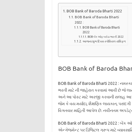
BOB Bank of Baroda Bharti 2022
BOB Bank of Baroda Bharti
2022 :
BOB Bank of Baroda Bharti
2022
BOB બેંક ઓફ બરોડા ભારતી 2022
આજના શુભ દિવસ સ્પેશિયલ રાશિફળ
BOB Bank of Baroda Bhar
BOB Bank of Baroda Bharti 2022 : નમસ્કાર
ભરતી માટે ની જાહેરાત કરવામાં આવી છે જે લાય
અને આ પોસ્ટ માટે અરજી કરવાની સલાહ આપવ
જેમ કે વય મર્યાદા, શૈક્ષણિક લાયકાત, પસંદગ
વિગતવાર માહિતી આપેલ છે. નવીનતમ અપડેટ્સ
BOB Bank of Baroda Bharti 2022 : બેંક ઓ
એન્ગેજમેન્ટ પર ડિજિટલ ગ્રૂપ માટે વ્યાવસા