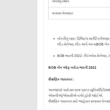
નોકરીનું સ્થાન
સત્તાવાર વેબસાઇટ
નોકરીનું નામ : ડિજિટલ માર્કેટિંગ નિષ
લીડ મેનેજર, લીડ અને અન્યBOB બેં
BOB ભારતી 2022 : બિઝનેસ મેનેજર, ઝ
BOB બેંક ઓફ બરોડા ભારતી 2022
શૈક્ષણિક લાયકાત :
અરજદારો પાસે માન્યતા પ્રાપ્ત યુનિવર્સિટી
એમબીએ/એમસીએ વગેરે હોવી જોઈએ.
શૈક્ષણિક લાયકાત માટે જાહેરાત સતાવાર વેબસ