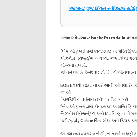
આજના શુભ દિવસ સ્પેશિયલ રાશિ
સત્તાવાર વેબસાઇટ bankofbaroda.in પર 
“બેંક ઓફ બરોડામાં કોન્ટ્રાક્ટ આધારિત ફિક્સ
બિઝનેસ મેનેજર/AI અને ML નિષ્ણાતોની ભરતી”
યોગ્યતા તપાસો.
જો તમે લાયક ઉમેદવાર છો તો તમે ઑનલાઇન માર
BOB Bharti 2022 નોકરીઓની ઓનલાઈન અરજી 
જાઓ
“કારકિર્દી -> વર્તમાન તકો” પર ક્લિક કરો
“બેંક ઓફ બરોડામાં કોન્ટ્રાક્ટ આધારિત ફિક્સ
બિઝનેસ મેનેજર્સ/ AI અને ML નિષ્ણાતોની ભર
પછી Apply Online લિંક શોધો અને ક્લિક કર
જો તમે નવા વપરાશકર્તા છો, તો તમારે નોંધણ