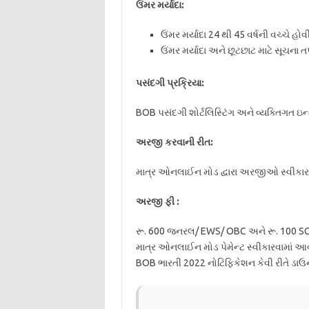
ઉંમર મર્યાદા:
ઉંમર મર્યાદા 24 થી 45 વર્ષની વચ્ચે હ
ઉંમર મર્યાદા અને છૂટછાટ માટે સૂચના ત
પસંદગી પ્રક્રિયા:
BOB પસંદગી શોર્ટલિસ્ટિંગ અને વ્યક્તિગત ઇન
અરજી કરવાની રીત:
માત્ર ઓનલાઈન મોડ દ્વારા અરજીઓ સ્વીકાર
અરજી ફી :
રૂ. 600 જનરલ/ EWS/ OBC અને રૂ. 100 SC
માત્ર ઓનલાઈન મોડ પેમેન્ટ સ્વીકારવામાં આ
BOB ભારતી 2022 નોટિફિકેશન કેવી રીતે ડાઉ