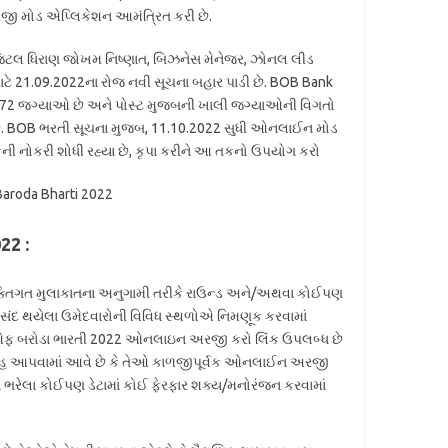
ી મોડ એપ્લિકેશન આમંત્રિત કરી છે.
, ડિજિટલ ધિરાણ જોખમ નિષ્ણાત, બિઝનેસ મેનેજર, ઝોનલ લીડ
ાટે 21.09.2022ના રોજ નવી સૂચના બહાર પાડી છે. BOB Bank
ની 72 જગ્યાઓ છે અને પોસ્ટ મુજબની ખાલી જગ્યાઓની વિગતો
ી છે. BOB ભરતી સૂચના મુજબ, 11.10.2022 સુધી ઓનલાઈન મોડ
ી નોકરી શોધી રહ્યા છે, કૃપા કરીને આ તકનો ઉપયોગ કરો
22 :
વ્યક્તિગત મુલાકાતના અનુગામી તરીકે રાઉન્ડ અને/અથવા કોઈપણ
સંદ થયેલા ઉમેદવારોની વિવિધ સ્થળોએ નિમણૂક કરવામાં
ઓફ બરોડા ભારતી 2022 ઓનલાઇન અરજી કરો લિંક ઉપલબ્ધ છે
ાહ આપવામાં આવે છે કે તેઓ કાળજીપૂર્વક ઓનલાઈન અરજી
ભરેલા કોઈપણ ડેટામાં કોઈ ફેરફાર શક્ય/મનોરંજન કરવામાં