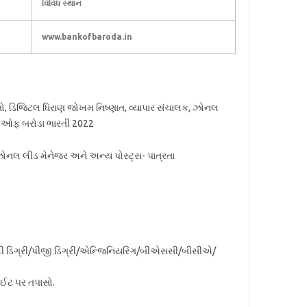
વિવિધ સ્થાન
www.bankofbaroda.in
્ણાતો, ડિજિટલ ધિરાણ જોખમ નિષ્ણાત, વ્યાપાર સંચાલક, ઝોનલ
ક ઓફ બરોડા ભારતી 2022
ોનલ લીડ મેનેજર અને અન્ય પોસ્ટ્સ- પાત્રતા
માંથી ડિગ્રી/પીજી ડિગ્રી/એન્જિનિયરિંગ/બીએસસી/બીસીએ/
ાઈટ પર તપાસો.