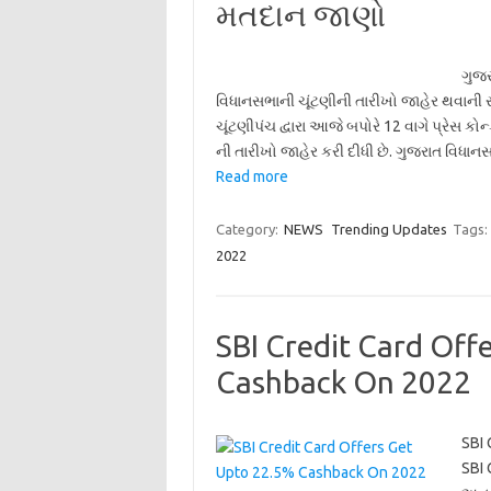
મતદાન જાણો
ગુજર
વિધાનસભાની ચૂંટણીની તારીખો જાહેર થવાની
ચૂંટણીપંચ દ્વારા આજે બપોરે 12 વાગે પ્રેસ ક
ની તારીખો જાહેર કરી દીધી છે. ગુજરાત વિધા
Read more
Category:
NEWS
Trending Updates
Tags:
2022
SBI Credit Card Off
Cashback On 2022
SBI 
SBI 