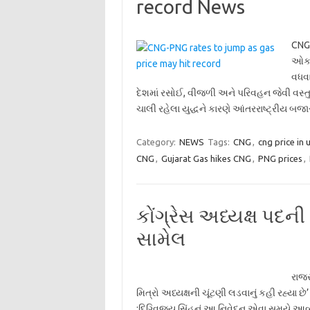
record News
CNG-
ઓક્ટ
વધવા
દેશમાં રસોઈ, વીજળી અને પરિવહન જેવી વસ્તુઓ
ચાલી રહેલા યુદ્ધને કારણે આંતરરાષ્ટ્રીય બજ
Category:
NEWS
Tags:
CNG
,
cng price in 
CNG
,
Gujarat Gas hikes CNG
,
PNG prices
,
કોંગ્રેસ અધ્યક્ષ પદની
સામેલ
રાજસ
મિત્રો અધ્યક્ષની ચૂંટણી લડવાનું કહી રહ્યા છ
:દિગ્વિજય સિંહનું આ નિવેદન એવા સમયે આવ્યુ