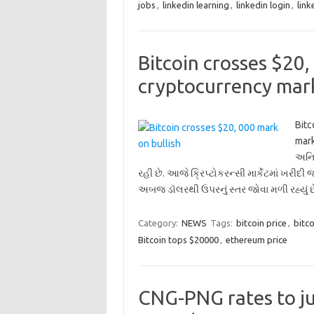
jobs
,
linkedin learning
,
linkedin login
,
link
Bitcoin crosses $20,
cryptocurrency mar
Bitc
mark
અનિશ
રહી છે. આજે ક્રિપ્ટોકરન્સી માર્કેટમાં ખરીદી 
અબજ ડૉલરથી ઉપરનું સ્તર જોવા મળી રહ્યું છે
Category:
NEWS
Tags:
bitcoin price
,
bitco
Bitcoin tops $20000
,
ethereum price
CNG-PNG rates to ju