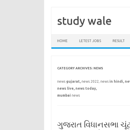
Skip
to
content
study wale
HOME
LETEST JOBS
RESULT
CATEGORY ARCHIVES:
NEWS
news
gujarat,
news 2022, news
in hindi, ne
news live, news today,
mumbai
news
ગુજરાત વિધાનસભા ચૂંટ