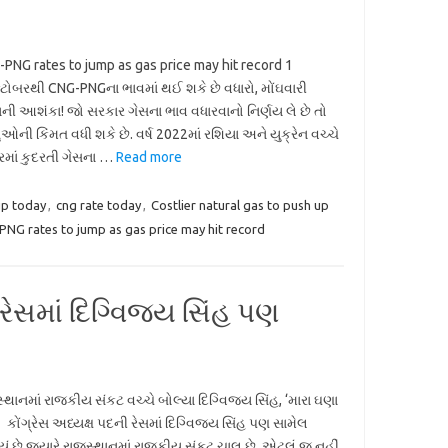
PNG rates to jump as gas price may hit record 1
ોબરથી CNG-PNGના ભાવમાં થઈ શકે છે વધારો, મોંઘવારી
ની આશંકા! જો સરકાર ગેસના ભાવ વધારવાનો નિર્ણય લે છે તો
ની કિંમત વધી શકે છે. વર્ષ 2022માં રશિયા અને યુક્રેન વચ્ચે
ારમાં કુદરતી ગેસના …
Read more
up today
,
cng rate today
,
Costlier natural gas to push up
PNG rates to jump as gas price may hit record
 રેસમાં દિગ્વિજય સિંહ પણ
્થાનમાં રાજકીય સંકટ વચ્ચે બોલ્યા દિગ્વિજય સિંહ, ‘મારા ઘણા
ે’ કોંગ્રેસ અધ્યક્ષ પદની રેસમાં દિગ્વિજય સિંહ પણ સામેલ
ં છે જ્યારે રાજસ્થાનમાં રાજકીય સંકટ ચાલુ છે. એટલું જ નહીં