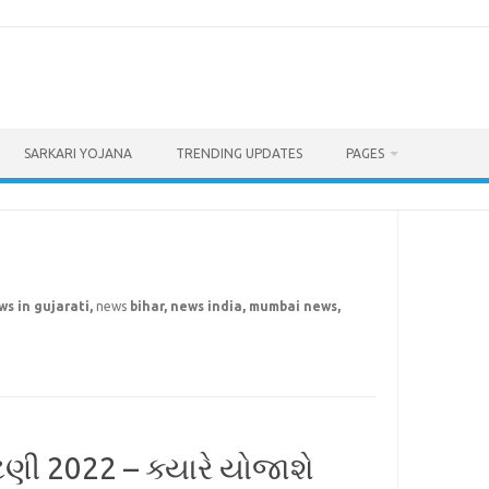
SARKARI YOJANA
TRENDING UPDATES
PAGES
ws in gujarati,
news
bihar, news india, mumbai news,
ણી 2022 – ક્યારે યોજાશે