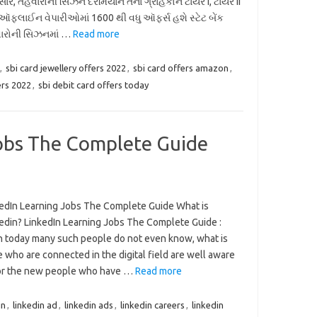
ાર, તહેવારોની સિઝન દરમિયાન તેના ગ્રાહકોને ટાયર I, ટાયર II
ફલાઈન વેપારીઓમાં 1600 થી વધુ ઑફર્સ હશે સ્ટેટ બેંક
ેવારોની સિઝનમાં …
Read more
,
sbi card jewellery offers 2022
,
sbi card offers amazon
,
ers 2022
,
sbi debit card offers today
Jobs The Complete Guide
edIn Learning Jobs The Complete Guide What is
edin? LinkedIn Learning Jobs The Complete Guide :
 today many such people do not even know, what is
who are connected in the digital field are well aware
 for the new people who have …
Read more
in
,
linkedin ad
,
linkedin ads
,
linkedin careers
,
linkedin