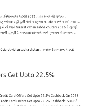
ાત વિધાનસભા ચૂંટણી 2022 : ઘણા સમયથી ગુજરાત
 રાહ જોવાઇ રહી હતી તેનો આતુરતા નો અંત આજે આવી ગયો છે.
ોન્ફર્સ યોજીને Gujarat vithan sabha chutani 2022ની ચુંટણી
નસભાની ચૂંટણી 2 તબક્કામાં યોજાશે અને ગુજરાત વિધાનસભા …
Gujarat vithan sabha chutani
,
ગુજરાત વિધાનસભા ચૂંટણી
ers Get Upto 22.5%
Credit Card Offers Get Upto 22.5% Cashback On 2022
Credit Card Offers Get Upto 22.5% Cashback : SBI કાર્ડ