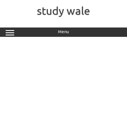
Skip
to
study wale
content
Menu