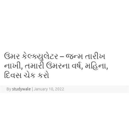
ઉંમર કેલ્ક્યુલેટર – જન્મ તારીખ
નાખી, તમારી ઉંમરના વર્ષ, મહિના,
દિવસ ચેક કરો
By
studywale
|
January 10, 2022