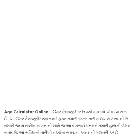
Age Calculator Online
:- ઉંમર કેલ્ક્યુલેટર ઉપયોગ કરવો એકદમ સરળ
છે. આ ઉંમર કેલ્ક્યુલેટરમાં તમારે ફક્ત તમારી જન્મ તારીખ દાખલ કરવાની છે.
તમારી જન્મ તારીખ નાખતાની સાથે જ આ વેબસાઈટ તમને તમારી હાલની ઉંમર
બતાવશે. આ સુવિધા બે તારીખો વચ્ચેના સમયના અંતર ની ગણતરી કરે છે.