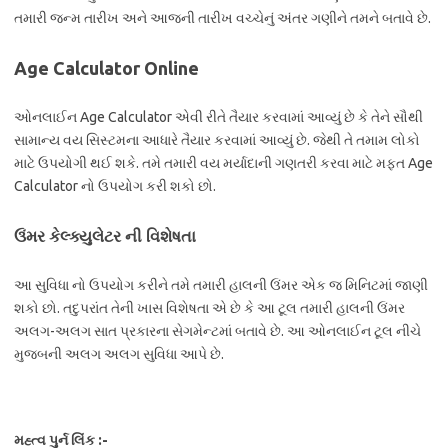
તમારી જન્મ તારીખ અને આજની તારીખ વચ્ચેનું અંતર ગણીને તમને બતાવે છે.
Age Calculator Online
ઓનલાઈન Age Calculator એવી રીતે તૈયાર કરવામાં આવ્યું છે કે તેને સૌથી
સામાન્ય વય સિસ્ટમના આધારે તૈયાર કરવામાં આવ્યું છે. જેથી તે તમામ લોકો
માટે ઉપયોગી થઈ શકે. તમે તમારી વય મર્યાદાની ગણતરી કરવા માટે મફત Age
Calculator નો ઉપયોગ કરી શકો છો.
ઉંમર કેલ્ક્યુલેટર ની વિશેષતા
આ સુવિધા નો ઉપયોગ કરીને તમે તમારી હાલની ઉંમર એક જ મિનિટમાં જાણી
શકો છો. તદુપરાંત તેની ખાસ વિશેષતા એ છે કે આ ટૂલ તમારી હાલની ઉંમર
અલગ-અલગ સાત પ્રકારના સેગમેન્ટમાં બતાવે છે. આ ઓનલાઈન ટૂલ નીચે
મુજબની અલગ અલગ સુવિધા આપે છે.
મહ્ત્વ પુર્ન લિંક :-