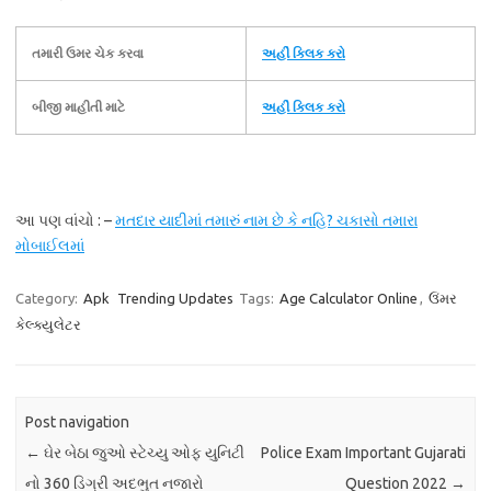
તમારી ઉમર ચેક કરવા
અહીં ક્લિક કરો
બીજી માહીતી માટે
અહીં ક્લિક કરો
આ પણ વાંચો : –
મતદાર યાદીમાં તમારું નામ છે કે નહિ? ચકાસો તમારા
મોબાઈલમાં
Category:
Apk
Trending Updates
Tags:
Age Calculator Online
,
ઉંમર
કેલ્ક્યુલેટર
Post navigation
←
ઘેર બેઠા જુઓ સ્ટેચ્યુ ઓફ યુનિટી
Police Exam Important Gujarati
નો 360 ડિગ્રી અદભુત નજારો
Question 2022
→