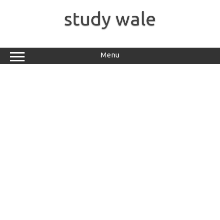
Skip
to
study wale
content
Menu