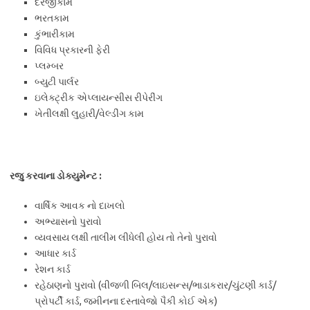
દરજીકામ
ભરતકામ
કુંભારીકામ
વિવિધ પ્રકારની ફેરી
પ્લમ્બર
બ્યુટી પાર્લર
ઇલેક્ટ્રીક એપ્લાયન્‍સીસ રીપેરીંગ
ખેતીલક્ષી લુહારી/વેલ્ડીંગ કામ
રજુ કરવાના ડોક્યુમેન્ટ :
વાર્ષિક આવક નો દાખલો
અભ્યાસનો પુરાવો
વ્યવસાય લક્ષી તાલીમ લીધેલી હોય તો તેનો પુરાવો
આધાર કાર્ડ
રેશન કાર્ડ
રહેઠાણનો પુરાવો (વીજળી બિલ/લાઇસન્સ/ભાડાકરાર/ચુંટણી કાર્ડ/
પ્રોપર્ટી કાર્ડ, જમીનના દસ્તાવેજો પૈકી કોઈ એક)