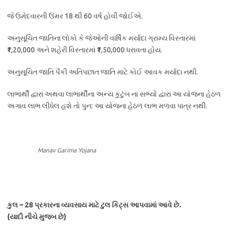
જે ઉમેદવારની ઉંમર 18 થી 60 વર્ષ હોવી જોઈએ.
અનુસૂચિત જાતિના લોકો કે જેઓની વાર્ષિક મર્યાદા ગ્રામ્ય વિસ્તારમાં
₹1,20,000 અને શહેરી વિસ્તારમાં ₹1,50,000 ધરાવતા હોય.
અનુસૂચિત જાતિ પૈકી અતિપછાત જાતિ માટે કોઈ આવક મર્યાદા નથી.
લાભાર્થી દ્વારા અથવા લાભાર્થીના અન્ય કુટુંબ ના સભ્યો દ્વારા આ યોજના હેઠળ
અગાવ લાભ લીધેલ હશે તો પુન: આ યોજના હેઠળ લાભ મળવા પાત્ર નથી.
Manav Garima Yojana
કુલ – 28 પ્રકારના વ્યવસાય માટે ટુલ કિટ્સ આપવામાં આવે છે.
(યાદી નીચે મુજબ છે)