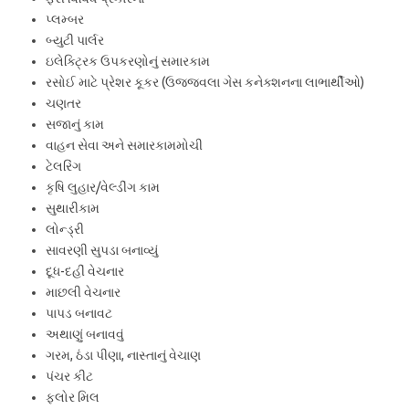
પ્લમ્બર
બ્યુટી પાર્લર
ઇલેક્ટ્રિક ઉપકરણોનું સમારકામ
રસોઈ માટે પ્રેશર કૂકર (ઉજ્જવલા ગેસ કનેક્શનના લાભાર્થીઓ)
ચણતર
સજાનું કામ
વાહન સેવા અને સમારકામમોચી
ટેલરિંગ
કૃષિ લુહાર/વેલ્ડીંગ કામ
સુથારીકામ
લોન્ડ્રી
સાવરણી સુપડા બનાવ્યું
દૂધ-દહીં વેચનાર
માછલી વેચનાર
પાપડ બનાવટ
અથાણું બનાવવું
ગરમ, ઠંડા પીણા, નાસ્તાનું વેચાણ
પંચર કીટ
ફ્લોર મિલ