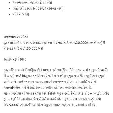
અરજદારની જાતિ નો દાખલો
બાંહેધરીપત્રક (નોટરાઇઝ સોગદનામું)
એકરારનામું
પત્રતાના માપદંડ :
હાલમાં વાર્ષિક આવક મર્યાદા ગ્રામ્ય વિસ્તાર માટે રૂ.1,20,000/- અને શહેરી
વિસ્તાર માટે રૂ.1,50,000/- છે.
સહાય નુ ધોરણ :
સામાજિક અને શૈક્ષણિક રીતે પછાત વર્ગ આર્થિક રીતે પછાત વર્ગ લઘુમતી જાતિ.
વિચરતી અને વિમુક્ત જાતિના ઈસમોને તેઓનું જીવન ગરીમા પૂર્ણ રીતે જીવી
શકે અને જાતે જ નાના વ્યવસાયોમાં સ્વરોજગારી મેળવી આર્થિક રીતે
આત્મનિર્ભર બને તે માટે માનવ ગરીમા યોજના અમલમાં આવેલ છે.
માનવ ગરીમા યોજના દરજી કામ વિવિધ પ્રકારની ફેરી પંચર કીટ – બ્યુટી પાર્લર
દુધ – દહીવેચના મોબાઈલ રીપેરીંગ વગેરે જેવા કુલ – 28 વ્યવસાય ટ્રેડ માં
રું.25000/- ની મર્યાદામાં વિના મૂલ્યે સાધન સહાય આપવામાં આવે છે.