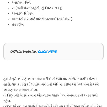
મસાલાની મિલ
રૂ (સખી મંડળ બહેનો) નું દિવેટ બનાવવું
મોબાઇલ રિપેરિંગ
કાગળનો કપ અને વાનગી બનાવવી (સખીમંડળ)
હેરકટીંગ
Official Website :
CLICK HERE
હવે મિત્રો આપણે આગળ વાત કરીએ તો ઉમેદવાર ની ઉંમર મર્યાદા કેટલી
રહેશે, લાયકાત શું રહેશે, ફોર્મ ભરવાની અંત્તિમ તારીખ આ બધી બાબતો અંગે
આપણે વાત કરવાના છીએ.
તો વિદ્યાર્થી મિત્રો તમામ ઓનલાઇન માહીતી આ વેબસાઈટની અંદર મળી
રહેશે.
ન્યૂઝ, ઓનલાઇન માહીતી, સરકારી નોકરી, સરકારી યોજના, ઓનલાઈન ટેસ્ટ.