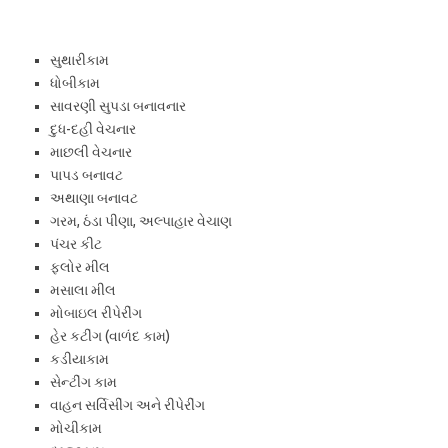
સુથારીકામ
ધોબીકામ
સાવરણી સુપડા બનાવનાર
દુધ-દહી વેચનાર
માછલી વેચનાર
પાપડ બનાવટ
અથાણા બનાવટ
ગરમ, ઠંડા પીણા, અલ્પાહાર વેચાણ
પંચર કીટ
ફ્લોર મીલ
મસાલા મીલ
મોબાઇલ રીપેરીંગ
હેર કટીંગ (વાળંદ કામ)
કડીયાકામ
સેન્‍ટીંગ કામ
વાહન સર્વિસીંગ અને રીપેરીંગ
મોચીકામ