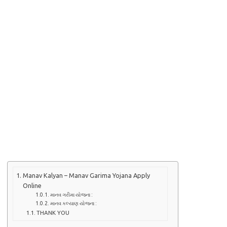
Manav Kalyan – Manav Garima Yojana Apply
Online
માનવ ગરીમા યોજના :
માનવ કલ્યાણ યોજના :
THANK YOU