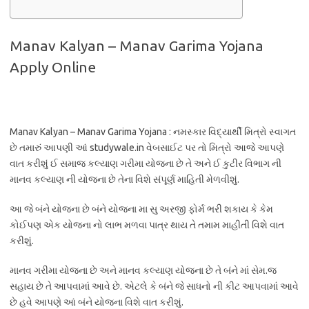
Manav Kalyan – Manav Garima Yojana
Apply Online
Manav Kalyan – Manav Garima Yojana : નમસ્કાર વિદ્યાર્થી મિત્રો સ્વાગત
છે તમારું આપણી આં studywale.in વેબસાઈટ પર તો મિત્રો આજે આપણે
વાત કરીશું ઈ સમાજ કલ્યાણ ગરીમા યોજના છે તે અને ઈ કુટીર વિભાગ ની
માનવ કલ્યાણ ની યોજના છે તેના વિશે સંપૂર્ણ માહિતી મેળવીશું.
આ જે બંને યોજના છે બંને યોજના મા સુ અરજી ફોર્મ ભરી શકાય કે કેમ
કોઈપણ એક યોજના નો લાભ મળવા પાત્ર થાય તે તમામ માહીતી વિશે વાત
કરીશું.
માનવ ગરીમા યોજના છે અને માનવ કલ્યાણ યોજના છે તે બંને માં સેમ.જ
સહાય છે તે આપવામાં આવે છે. એટલે કે બંને જે સાધનો ની કીટ આપવામાં આવે
છે હવે આપણે આં બંને યોજના વિશે વાત કરીશું.