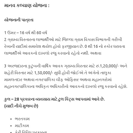
માનવ કલ્યાણ યોજના :
યોજનાની પાત્રતા
1 ઉંમર – 16 વર્ષ થી 60 વર્ષ
2 ગ્રામ્ય વિસ્તારના લાભાર્થીઓ માટે જિલ્લા ગ્રામ વિકાસ વિભાગની ગરીબી
રેખાની યાદીમાં સમાવેશ થયેલ હોવો ફરજીયાત છે. 0 થી 16 નો સ્કોર ધરાવતા
લાભાર્થીએ આવકનો દાખલો રજુ કરવાનો રહેતો નથી. અથવા
3 અરજદારના કુટુંબની વાર્ષિક આવક ગ્રામ્ય વિસ્તાર માટે રું.1,20,000/- અને
શહેરી વિસ્તાર માટે 1,50,000/- સુધી હોવી જોઈએ તે અંગેનો તાલુકા
મામલતદાર અથવા નગરપાલિકા ચીફ ઓફિસર અથવા મહાનગરોમાં
મહાનગરપાલિકાના અધિકૃત અધિકારીનો આવકનો દાખલો રજુ કરવાનો રહેશે.
કુલ – 28 પ્રકારના વ્યવસાય માટે ટુલ કિટ્સ આપવામાં આવે છે.
(યાદી નીચે મુજબ છે)
ભરતકામ
માટીકામ
ફેરી વિવિધ પ્રકારના