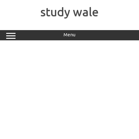
Skip
to
study wale
content
Menu