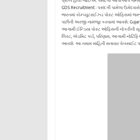
પ્રાપ્ત હોવી જોઈએ. પસંદગી આપોઆપ જનરેટ 
GDS Recruitment : પસંદગી પામેલા ઉમેદવારોન
ભારતમાં કોમ્પ્યુટરાઈઝ્ડ પોસ્ટ ઓફિસમાં 
પછીની અરજી નામંજૂર કરવામાં આવશે. Gujara
આગામી ઈન્ડિયા પોસ્ટ ઓફિસની નોકરીની સૂચ
લિસ્ટ, એડમિટ કાર્ડ, પરિણામ, આગામી નોટિફિ
આવશે. આ તમામ માહિતી સતાવાર વેબસાઈટ પર