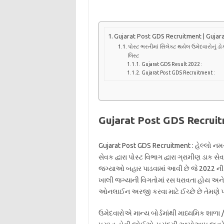
Gujarat Post GDS Recruitment | Gujara
પોસ્ટ ભરતીમાં સિલેક્ટ થયેલ ઉમેદવારોનું ડોક
લિસ્ટ
Gujarat GDS Result 2022 :
Gujarat Post GDS Recruitment :
Gujarat Post GDS Recruitm
Gujarat Post GDS Recruitment : હેલ્લો નમસ્ક
સેવક દ્વારા પોસ્ટ વિભાગ દ્વારા ગ્રામીણ ડાક સ
જગ્યાઓ બહાર પાડવામાં આવી છે જે 2022 ની
ખાલી જગ્યાની વિગતોમાં રસ ધરાવતા હોય અને ત
ઓનલાઈન અરજી કરવા માટે ઈચ્છે છે તેમણે પ
ઉમેદવારોએ માન્ય બોર્ડમાંથી માધ્યમિક શાળા