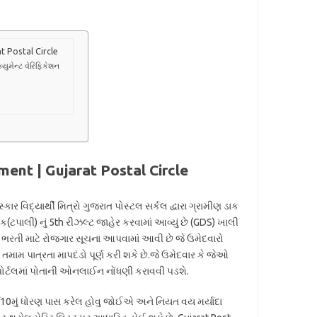
t Postal Circle
્યુમેન્ટ વેરિફિકેશન
ent | Gujarat Postal Circle
ાર વિદ્યાર્થી મિત્રો ગુજરાત પોસ્ટલ સર્કલ દ્વારા ગ્રામીણ ડાક
ેવક(ટપાલી) નું 5th રીઝલ્ટ જાહેર કરવામાં આવ્યું છે (GDS) ખાલી
 ભરતી માટે રોજગાર સૂચના આપવામાં આવી છે જે ઉમેદવારો
મામ પાત્રતા માપદંડો પૂર્ણ કરી શકે છે.જે ઉમેદવાર કે જેઓ
ોર્ટલમાં પોતાની ઓનલાઈન નોંધણી કરાવવી પડશે.
 /10મું ધોરણ પાસ કરેલ હોવુ જોઈએ અને નિયત વય મર્યાદા