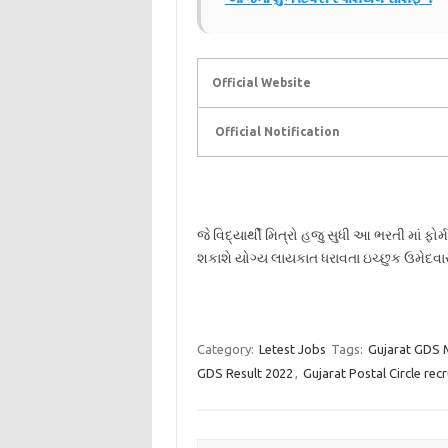
Official Website
Official Notification
જે વિદ્યાર્થી મિત્રો હજુ સુધી આ ભરતી માં ફોર
શકાશે યોગ્ય લાયકાત ધરાવતા ઇચ્છુક ઉમેદવારો
Category:
Letest Jobs
Tags:
Gujarat GDS M
GDS Result 2022
,
Gujarat Postal Circle rec