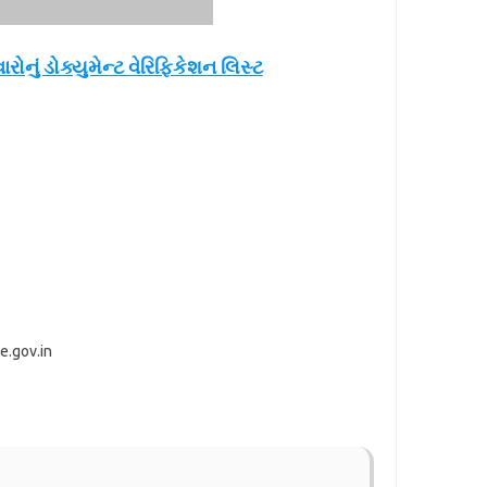
ોનું ડોક્યુમેન્ટ વેરિફિકેશન લિસ્ટ
e.gov.in