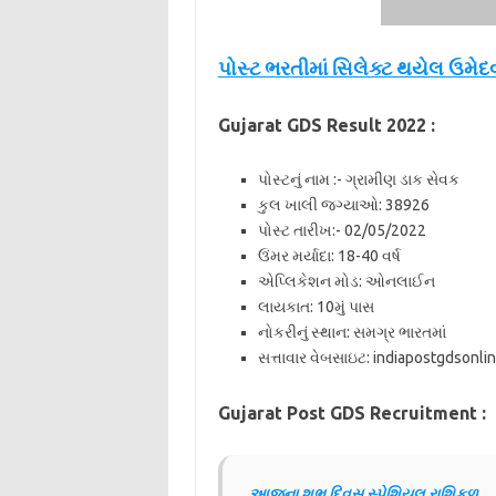
પોસ્ટ ભરતીમાં સિલેક્ટ થયેલ ઉમેદવાર
Gujarat GDS Result 2022 :
પોસ્ટનું નામ :- ગ્રામીણ ડાક સેવક
કુલ ખાલી જગ્યાઓ: 38926
પોસ્ટ તારીખ:- 02/05/2022
ઉંમર મર્યાદા: 18-40 વર્ષ
એપ્લિકેશન મોડ: ઓનલાઈન
લાયકાત: 10મું પાસ
નોકરીનું સ્થાન: સમગ્ર ભારતમાં
સત્તાવાર વેબસાઇટ: indiapostgdsonlin
Gujarat Post GDS Recruitment :
આજના શુભ દિવસ સ્પેશિયલ રાશિફળ