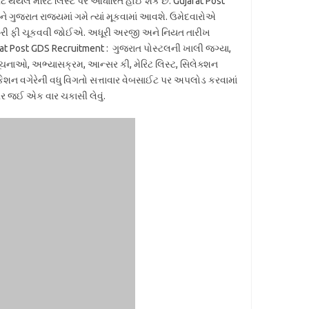
થયેલ મેરિટ લિસ્ટ પર આધારિત હોઈ શકે છે. Gujarat Post
ે ગુજરાત રાજ્યમાં ગમે ત્યાં મૂકવામાં આવશે. ઉમેદવારોએ
જરૂરી ફી ચૂકવવી જોઈએ. અધૂરી અરજી અને નિયત તારીખ
t Post GDS Recruitment : ગુજરાત પોસ્ટલની ખાલી જગ્યા,
નાઓ, અભ્યાસક્રમ, આન્સર કી, મેરિટ લિસ્ટ, સિલેક્શન
કેશન વગેરેની વધુ વિગતો સત્તાવાર વેબસાઈટ પર અપલોડ કરવામાં
 જઈ એક વાર ચકાસી લેવું.