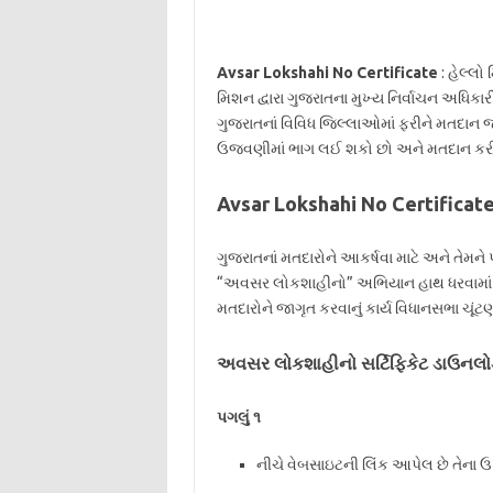
Avsar Lokshahi No Certificate
: હેલ્લ
મિશન દ્વારા ગુજરાતના મુખ્ય નિર્વાચન અધિકાર
ગુજરાતનાં વિવિધ જિલ્લાઓમાં ફરીને મતદાન
ઉજવણીમાં ભાગ લઈ શકો છો અને મતદાન કરીને
Avsar Lokshahi No Certifica
ગુજરાતનાં મતદારોને આકર્ષવા માટે અને તેમને 
“અવસર લોકશાહીનો” અભિયાન હાથ ધરવામાં આવ્
મતદારોને જાગૃત કરવાનું કાર્ય વિધાનસભા ચૂંટ
અવસર લોકશાહીનો સર્ટિફિકેટ ડાઉનલોડ
પગલું ૧
નીચે વેબસાઇટની લિંક આપેલ છે તેના ઉપ