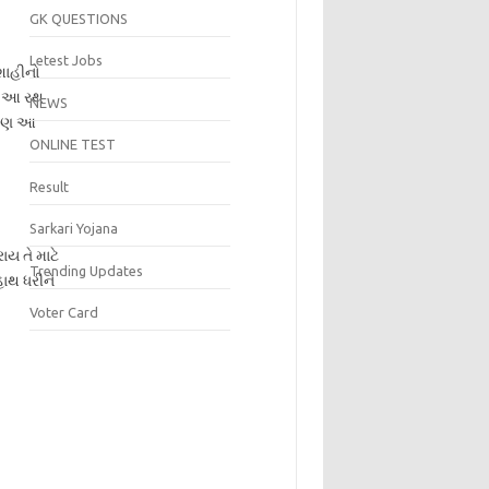
GK QUESTIONS
Letest Jobs
શાહીનો
ગત આ રથ
NEWS
ે પણ આ
ONLINE TEST
Result
Sarkari Yojana
ય તે માટે
Trending Updates
ાથ ધરીને
Voter Card