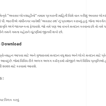
ો મિત્રો “અવસર લોકશાહીનો” તમામ પ્રકારની માહિતી વિશે વાત કરીશું અવસર લોક
ી પી. ભારતીએ ગાંધીનગર ખાતેથી ‘અવસર રથ’ નું પ્રસ્થાન કરાવ્યું હતું. જેના અંતર્
 જાગૃતિ અંગે જાગરૂકતા ફેલાવશે. જો તમે પણ આ વખતે મતદાન કરવાના છો તો તમ
 તમને ગમતા ચહેરાને ચૂંટણીમાં જીતવી શકો છો.
te Download
પ્રોત્સાહન આપવા માટે અને ગુજરાતમાં મતદાન વધુ થાય અને લોકો મતદાન માટે પ્રેરા
યું છે. જેમાં વિવિધ રીતે અલગ અલગ કર્યક્રમો યોજીને અને વિવિધ પ્રવૃતિઓ હ
ણી ૨૦૨૨ માટે કરવામાં આવશે.
 :
ર ક્લિક કરવું.