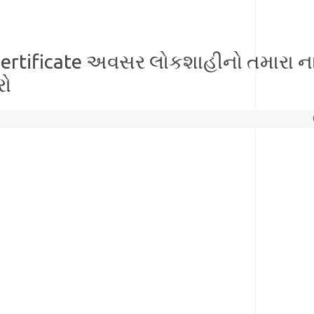
ertificate અવસર લોકશાહીનો તમારા ના
રો