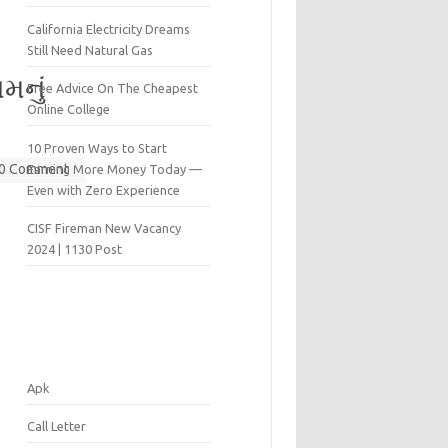
California Electricity Dreams
Still Need Natural Gas
મનું
Free Advice On The Cheapest
Online College
10 Proven Ways to Start
0 Comment
Earning More Money Today —
Even with Zero Experience
CISF Fireman New Vacancy
2024 | 1130 Post
Apk
Call Letter