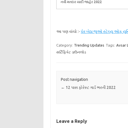
નવી મતદાર યાદી જાહેર 2022
આ પણ વાંચો :-
ઘેર બેઠા જુઓ સ્ટેચ્યુ ઓફ ય
Category:
Trending Updates
Tags:
Avsar 
સર્ટિફિકેટ ડાઉનલોડ
Post navigation
←
12 પાસ ફોરેસ્ટ ગાર્ડ ભરતી 2022
Leave a Reply