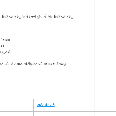
સિલેકટ કરવુ અને સ્ત્રી હોવ તો Ms. સિલેકટ કરવું.
માં લખો
 દો.
ા ખુલશે.
 કરો એટલે તમારું સર્ટિફિકેટ ડાઉનલોડ થઈ જાહે.
ડાઉનલોડ કરો