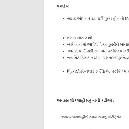
પગલું ૨
સાઇટ ઓપન થયા પછી પુરુષ હોવ તો Mr. 
તમારુ નામ લખો
બન્ને ખાનામાં આપેલ ને અનુસરીને ખાના
આટલું કર્યા પછી સબમિટ પર ક્લિક કરી
સબમિટ ક્લિક કર્યા બાદ મતદાર પ્રતિજ્ઞ
પ્રિન્ટ/ડાઉનલોડ સર્ટિફિકેટ પર ક્લિક
અવસર લોકશાહી મહત્વની કડીઓ :
અવસર લોકશાહીનો તમારા નામનું સર્ટિફિકેટ