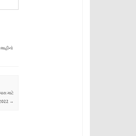
શાહીનો
પાસ માટે
 2022
→