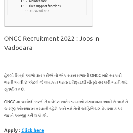
Maintenance :
ther support functions :
અન્ય વિગત :
ONGC Recruitment 2022 : Jobs in
Vadodara
હેલ્લો મિત્રો આજે વાત કરીએ તો એક સરસ મજાની ONGC માટે સરકારી
ભરતી આવી છે એટલે જે લાયકાત ધરાવતા વિદ્યાર્થી મીત્રો સરકારી ભરતી માટે
સુવર્ણ તક છે.
ONGC માં આવેલી ભરતી તે વડોદરા ખાતે જગ્યાઓ મંગાવવામાં આવી છે અને તે
અરજી ઓનલાઇન કરવાની રહેશે અને તમે તેની ઑફિસિયલ વેબસાઇટ પર
જઇને અરજી કરી શકો છો.
Apply :
Click here