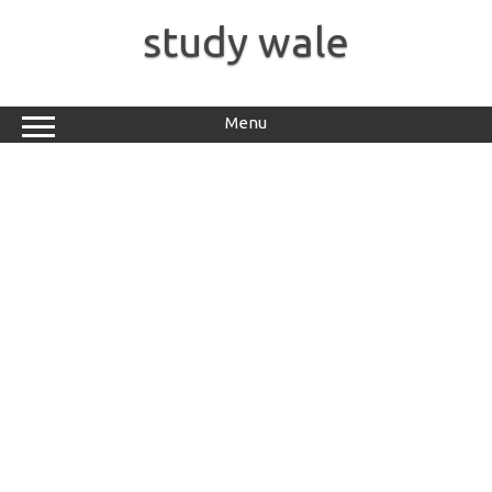
Skip
to
study wale
content
Menu