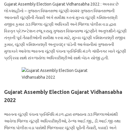
Gujarat Assembly Election Gujarat Vidhansabha 2022 : અવસર છે
લોકશાહીનો – ગુજરાત વિધાનસભા ચૂંટણી-૨૦૨૨ ગુજરાત વિધાનસભાની
આવનારી ચૂંટણીની તૈયારી અંગે સમીક્ષા કરતાં મુખ્ય ચૂંટણી કમિશનરશ્રી
રાજીવ કુમાર ૩૩ જિલ્લા ચૂંટણી અધિકારી અને જિલ્લા પોલીસ વડા દ્વારા
વિસ્તૃત પ્રેઝન્ટેશન રજૂ કરાયુ ગુજરાત વિધાનસભા ચૂંટણીને અનુલક્ષીને ચૂંટણી
તંત્રની પૂર્વ તૈયારીઓની સમીક્ષા કરવા માટે, મુખ્ય ચૂંટણી કમિશનરશ્રી રાજીવ
કુમાર, ચૂંટણી કમિશનરશ્રી અનુપચંદ્ર પાંડેની આગેવાનીમાં ગુજરાતની
મુલાકાતે આવેલા ભારતના ચૂંટણી પંચના પ્રતિનિધિ મંડળે ગાંધીનગર ખાતે ચૂંટણી
પ્રક્રિયા સાથે સંકળાયેલા અધિકારીશ્રીઓ સાથે બેઠક યોજી હતી.
Gujarat Assembly Election Gujarat Vidhansabha
2022
ભારતના ચૂંટણી પંચના પ્રતિનિધિ મંડળ દ્વારા રાજ્યના ૩૩ જિલ્લાઓમાંથી
આવેલા જિલ્લા ચૂંટણી અધિકારીશ્રીઓ, રેન્જ આઈ.જી., ડી.આઈ.જી તથા
જિલ્લા પોલીસ વડા પાસેથી જિલ્લાવાર ચૂંટણી પૂર્વેની તૈયારી, કાયદો અને