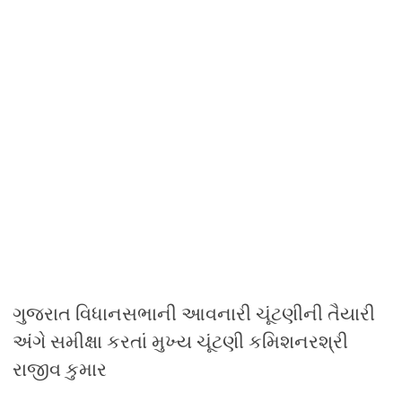
ગુજરાત વિધાનસભાની આવનારી ચૂંટણીની તૈયારી
અંગે સમીક્ષા કરતાં મુખ્ય ચૂંટણી કમિશનરશ્રી
રાજીવ કુમાર