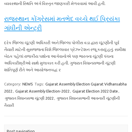
વ્યવસ્થાની સ્થિતિ અંગે વિસ્તૃત જાણકારી મેળવવામાં આવી હતી.
રાજસ્થાન કોંગ્રેસમાં મતભેદ વચ્ચે થઈ પ્રિયંકા
ગાંધીની એન્ટ્રી
દરેક જિલ્લા ચૂંટણી અધિકારી અને જિલ્લા પોલીસ વડા દ્વારા ચૂંટણીની પૂર્વ
તૈયારી માટેની સુસજ્જતા વિશે જિલ્લાવાર પ્રેઝન્ટેશન રજૂ કરાયું હતું. સમીક્ષા
બેઠક પહેલાં રાજકીય પક્ષોના આગેવાનોએ પણ ભારતના ચૂંટણી પંચના
અધિકારીશ્રીઓ સાથે મુલાકાત કરી હતી. ગુજરાત વિધાનસભાની ચૂંટણી
શાંતિપૂર્ણ રીતે અને આયોજનબદ્ધ ર
Category:
NEWS
Tags:
Gujarat Assembly Election Gujarat Vidhansabha
2022
,
Gujarat Assembly Election-2022
,
Gujarat Election 2022 Date
,
ગુજરાત વિધાનસભા ચૂંટણી 2022
,
ગુજરાત વિધાનસભાની આવનારી ચૂંટણીની
તૈયારી
Post navigation