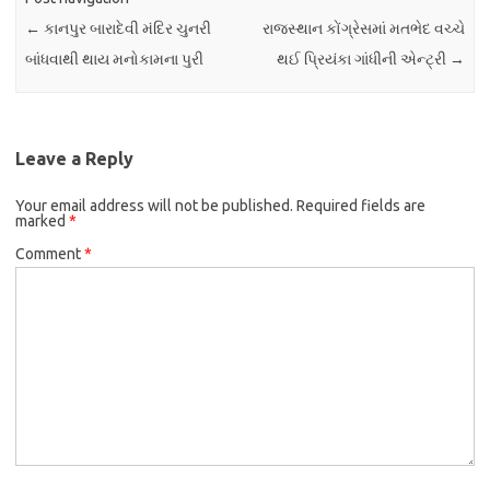
←
કાનપુર બારાદેવી મંદિર ચુનરી
રાજસ્થાન કોંગ્રેસમાં મતભેદ વચ્ચે
બાંધવાથી થાય મનોકામના પુરી
થઈ પ્રિયંકા ગાંધીની એન્ટ્રી
→
Leave a Reply
Your email address will not be published.
Required fields are
marked
*
Comment
*